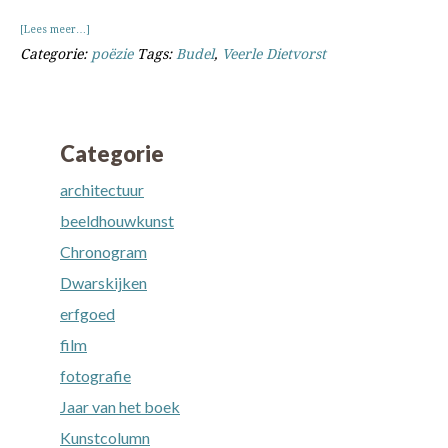
overPoëzie
[Lees meer…]
(1007):
Categorie:
poëzie
Tags:
Budel
,
Veerle Dietvorst
Dietvorst
Categorie
architectuur
beeldhouwkunst
Chronogram
Dwarskijken
erfgoed
film
fotografie
Jaar van het boek
Kunstcolumn