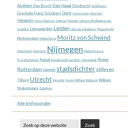
Arnhem
Den Haag
Dordrecht
Den Bosch
Eindhoven
Gent
Franz Schubert
Enschede
Gorinchem
Heerlen
Hengelo
Ingmar Heytze
Johann Wolfgang von
Henri Matisse
Leiden
Leeuwarden
Goethe
Literaire Bakens
Maastricht
Moritz von Schwind
Michelangelo
Middelburg
Nijmegen
München
Naarden
Pablo Picasso
Rome
Rafaël
romantiek
Prerafaëlieten
Rembrandt van Rijn
stadsdichter
Rotterdam
stilleven
sonnet
Utrecht
William
Tilburg
Venetië
Venlo
Willem Wilmink
Shakespeare
Zutphen
Alle trefwoorden