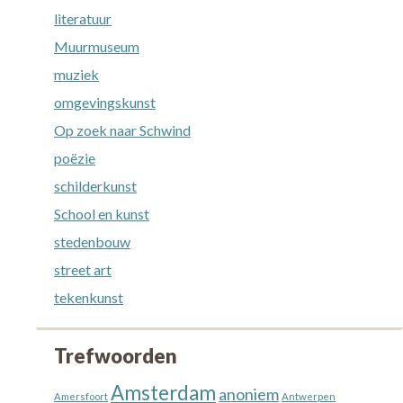
literatuur
Muurmuseum
muziek
omgevingskunst
Op zoek naar Schwind
poëzie
schilderkunst
School en kunst
stedenbouw
street art
tekenkunst
Trefwoorden
Amsterdam
anoniem
Amersfoort
Antwerpen