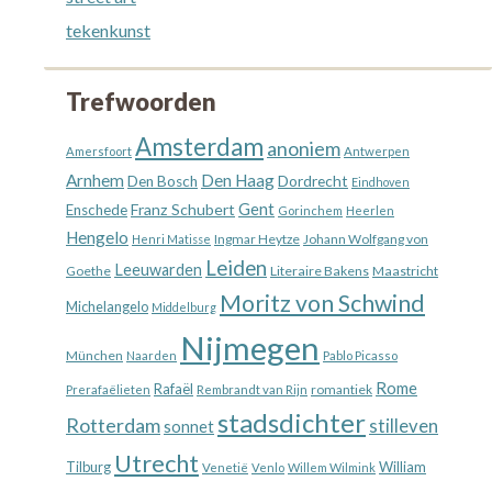
tekenkunst
Trefwoorden
Amsterdam
anoniem
Amersfoort
Antwerpen
Arnhem
Den Haag
Dordrecht
Den Bosch
Eindhoven
Gent
Franz Schubert
Enschede
Gorinchem
Heerlen
Hengelo
Ingmar Heytze
Johann Wolfgang von
Henri Matisse
Leiden
Leeuwarden
Goethe
Literaire Bakens
Maastricht
Moritz von Schwind
Michelangelo
Middelburg
Nijmegen
München
Naarden
Pablo Picasso
Rome
Rafaël
romantiek
Prerafaëlieten
Rembrandt van Rijn
stadsdichter
Rotterdam
stilleven
sonnet
Utrecht
William
Tilburg
Venetië
Venlo
Willem Wilmink