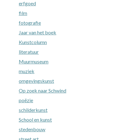
erfgoed
film
fotografie
Jaar van het boek
Kunstcolumn
literatuur
Muurmuseum
muziek
omgevingskunst
Op zoek naar Schwind
poëzie
schilderkunst
School en kunst
stedenbouw
street art