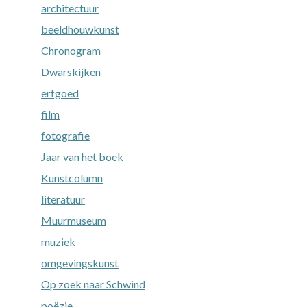
architectuur
beeldhouwkunst
Chronogram
Dwarskijken
erfgoed
film
fotografie
Jaar van het boek
Kunstcolumn
literatuur
Muurmuseum
muziek
omgevingskunst
Op zoek naar Schwind
poëzie