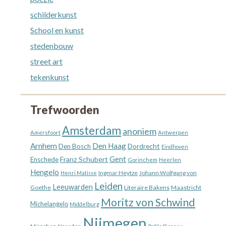
schilderkunst
School en kunst
stedenbouw
street art
tekenkunst
Trefwoorden
Amsterdam
anoniem
Amersfoort
Antwerpen
Arnhem
Den Haag
Dordrecht
Den Bosch
Eindhoven
Gent
Franz Schubert
Enschede
Gorinchem
Heerlen
Hengelo
Ingmar Heytze
Johann Wolfgang von
Henri Matisse
Leiden
Leeuwarden
Goethe
Literaire Bakens
Maastricht
Moritz von Schwind
Michelangelo
Middelburg
Nijmegen