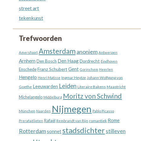
street art
tekenkunst
Trefwoorden
Amsterdam
anoniem
Amersfoort
Antwerpen
Arnhem
Den Haag
Dordrecht
Den Bosch
Eindhoven
Gent
Franz Schubert
Enschede
Gorinchem
Heerlen
Hengelo
Ingmar Heytze
Johann Wolfgang von
Henri Matisse
Leiden
Leeuwarden
Goethe
Literaire Bakens
Maastricht
Moritz von Schwind
Michelangelo
Middelburg
Nijmegen
München
Naarden
Pablo Picasso
Rome
Rafaël
romantiek
Prerafaëlieten
Rembrandt van Rijn
stadsdichter
Rotterdam
stilleven
sonnet