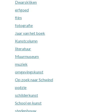
Dwarskijken
erfgoed
film
fotografie
Jaar van het boek
Kunstcolumn
literatuur
Muurmuseum
muziek
omgevingskunst
Op zoek naar Schwind
poëzie
schilderkunst
School en kunst
stedenbouw