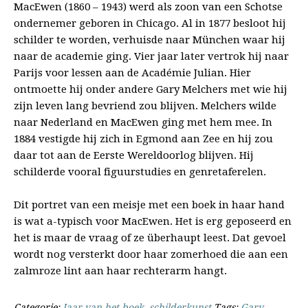
MacEwen (1860 – 1943) werd als zoon van een Schotse
ondernemer geboren in Chicago. Al in 1877 besloot hij
schilder te worden, verhuisde naar München waar hij
naar de academie ging. Vier jaar later vertrok hij naar
Parijs voor lessen aan de Académie Julian. Hier
ontmoette hij onder andere Gary Melchers met wie hij
zijn leven lang bevriend zou blijven. Melchers wilde
naar Nederland en MacEwen ging met hem mee. In
1884 vestigde hij zich in Egmond aan Zee en hij zou
daar tot aan de Eerste Wereldoorlog blijven. Hij
schilderde vooral figuurstudies en genretaferelen.
Dit portret van een meisje met een boek in haar hand
is wat a-typisch voor MacEwen. Het is erg geposeerd en
het is maar de vraag of ze überhaupt leest. Dat gevoel
wordt nog versterkt door haar zomerhoed die aan een
zalmroze lint aan haar rechterarm hangt.
Categorie:
Jaar van het boek
,
schilderkunst
Tags:
Gary